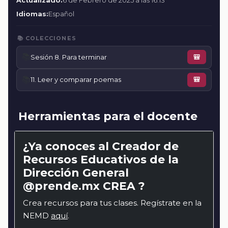
Actualizado:
6 de Febrero de 2025 a las 16:13
Idiomas:
Español
📚 COLECCIONES
📚
Sesión 8. Para terminar
🎒
📚
11. Leer y comparar poemas
🎒
Herramientas para el docente
¿Ya conoces al Creador de
Recursos Educativos de la
Dirección General
@prende.mx CREA ?
Crea recursos para tus clases. Regístrate en la
NEMD
aquí
.