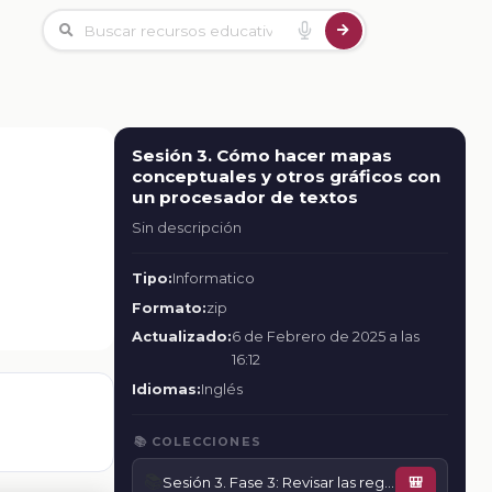
Sesión 3. Cómo hacer mapas
conceptuales y otros gráficos con
un procesador de textos
Sin descripción
Tipo:
Informatico
Formato:
zip
Actualizado:
6 de Febrero de 2025 a las
16:12
Idiomas:
Inglés
📚 COLECCIONES
📚
Sesión 3. Fase 3: Revisar las reglas con los compañeros del grupo
🎒