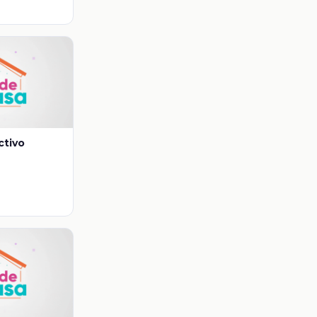
ctivo
o