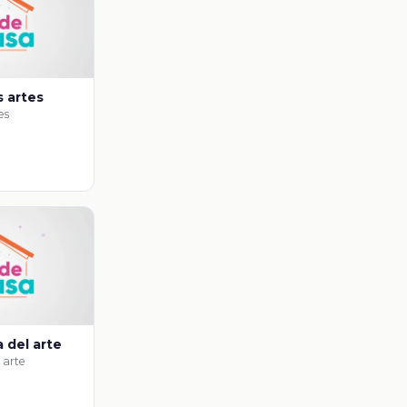
s artes
es
a del arte
 arte