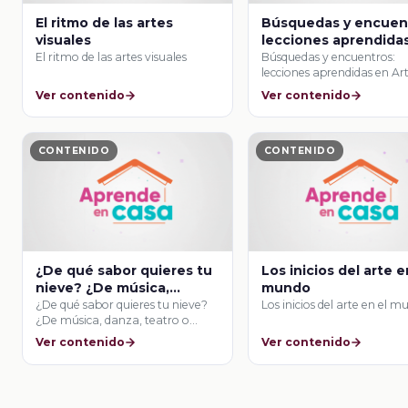
El ritmo de las artes
Búsquedas y encuen
visuales
lecciones aprendida
Artes
El ritmo de las artes visuales
Búsquedas y encuentros:
lecciones aprendidas en Ar
Ver contenido
Ver contenido
CONTENIDO
CONTENIDO
¿De qué sabor quieres tu
Los inicios del arte e
nieve? ¿De música,
mundo
danza, teatro o visuales?
¿De qué sabor quieres tu nieve?
Los inicios del arte en el 
¿De música, danza, teatro o
visuales?
Ver contenido
Ver contenido