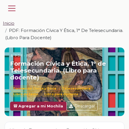
Inicio
PDF: Formación Cívica Y Ética, 1° De Telesecundaria.
(Libro Para Docente)
📎 PDF · PDF
Formación Cívica y Ética, 1° de
Telesecundaria. (Libro para
docente)
Formación Cívica y Ética
Telesecundaria
Libro de texto
Libro para docente
Descargar
🎒 Agregar a mi Mochila