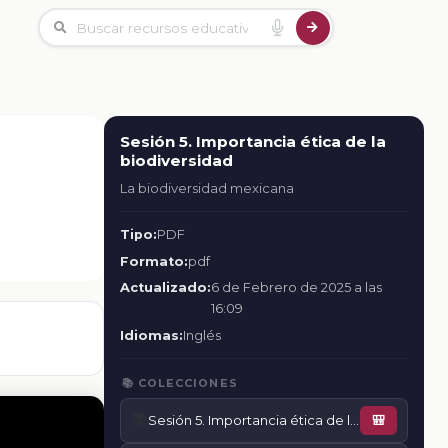
Sesión 5. Importancia ética de la
biodiversidad
La biodiversidad mexicana
Tipo:
PDF
Formato:
pdf
Actualizado:
6 de Febrero de 2025 a las
16:09
Idiomas:
Inglés
📚 COLECCIONES
📚
Sesión 5. Importancia ética de la biodiversidad
🎒