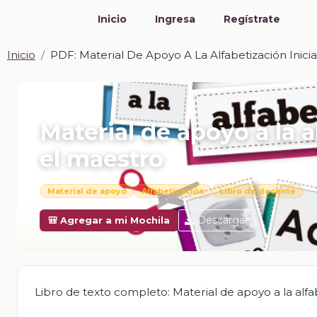
Inicio
Ingresa
Regístrate
Inicio
PDF: Material De Apoyo A La Alfabetización Inicia
📎 PDF · PDF
Material de apoyo a la a
el maestro
Material de apoyo
Alfabetización
Libro de docente
Descargar
🎒 Agregar a mi Mochila
Libro de texto completo: Material de apoyo a la alfab