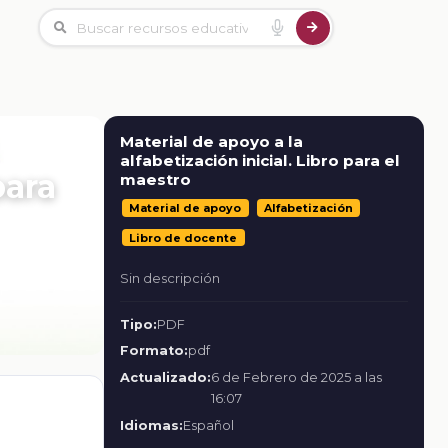
Material de apoyo a la
alfabetización inicial. Libro para el
para
maestro
Material de apoyo
Alfabetización
Libro de docente
Sin descripción
Tipo:
PDF
Formato:
pdf
Actualizado:
6 de Febrero de 2025 a las
16:07
Idiomas:
Español