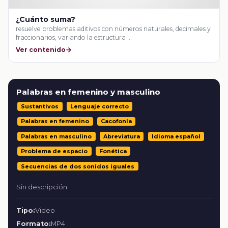
¿Cuánto suma?
resuelve problemas aditivos con números naturales, decimales y
fraccionarios, variando la estructura …
Ver contenido
Palabras en femenino y masculino
Sustantivos
Lenguaje correcto
Palabras en femenino
Cacofonía
Palabras en masculino
Abreviatura
Idioma español
Problema de espacio
Fonética
Secuencias de dos sonidos iguales
Sin descripción
Tipo:
Video
Formato:
MP4