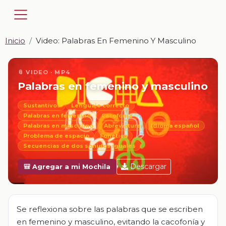
Inicio
Video: Palabras En Femenino Y Masculino
📎 VIDEO · MP4
Palabras en femenino y masculino
Sustantivos
Lenguaje correcto
Palabras en femenino
Cacofonía
Palabras en masculino
Abreviatura
Idioma español
Problema de espacio
Fonética
Secuencias de dos sonidos iguales
Descargar
🎒 Agregar a mi Mochila
Se reflexiona sobre las palabras que se escriben
en femenino y masculino, evitando la cacofonía y