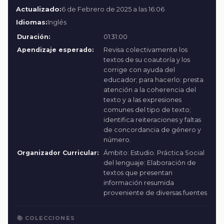
Actualizado:
6 de Febrero de 2025 a las 16:06
Idiomas:
Inglés
Duración:
01:31:00
Apendizaje esperado:
Revisa colectivamente los
textos de su coautoría y los
corrige con ayuda del
educador; para hacerlo: presta
atención a la coherencia del
texto y a las expresiones
comunes del tipo de texto;
identifica reiteraciones y faltas
de concordancia de género y
número.
Organizador Curricular:
Ámbito: Estudio. Práctica Social
del lenguaje: Elaboración de
textos que presentan
información resumida
proveniente de diversas fuentes
📚 COLECCIONES