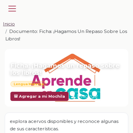
Inicio
Documento: Ficha: ¡Hagamos Un Repaso Sobre Los
Libros!
📎 DOCUMENTO · DOCX
Ficha: ¡Hagamos un repaso sobre
los libros!
Lengua Materna
Descargar
🎒 Agregar a mi Mochila
explora acervos disponibles y reconoce algunas
de sus características.