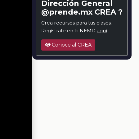
Dirección General
@prende.mx CREA ?
Crea recursos para tus clases.
Regístrate en la NEMD
aquí
.
Conoce al CREA