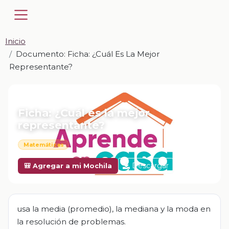
Inicio
Documento: Ficha: ¿Cuál Es La Mejor
Representante?
📎 DOCUMENTO · DOCX
Ficha: ¿Cuál es la mejor
representante?
Matemáticas
Descargar
🎒 Agregar a mi Mochila
usa la media (promedio), la mediana y la moda en
la resolución de problemas.