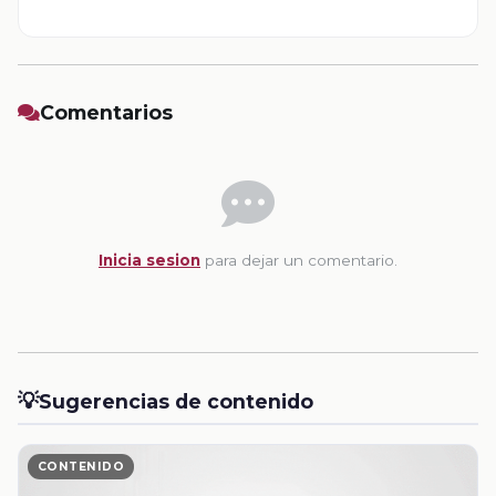
Comentarios
Inicia sesion
para dejar un comentario.
💡
Sugerencias de contenido
CONTENIDO