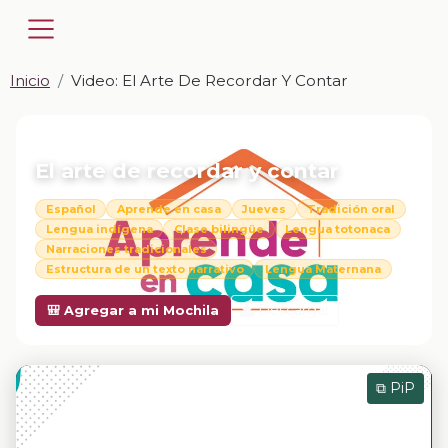
Inicio
Video: El Arte De Recordar Y Contar
📎 VIDEO · MP4
El arte de recordar y contar
Español
Aprende en casa
Jueves
Tradición oral
Lengua indígena
Clase bilingüe
Lengua totonaca
Narraciones tradicionales
Estructura de un texto narrativo
Lengua Maternana
Descargar
🎒 Agregar a mi Mochila
⧉ PiP