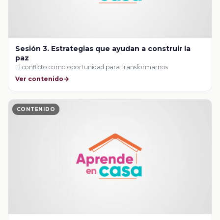
Sesión 3. Estrategias que ayudan a construir la
paz
El conflicto como oportunidad para transformarnos
Ver contenido
CONTENIDO