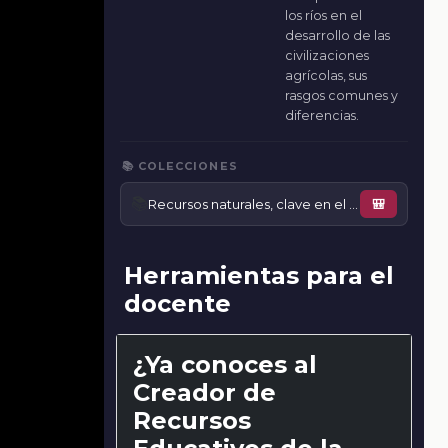
los ríos en el
desarrollo de las
civilizaciones
agrícolas, sus
rasgos comunes y
diferencias.
📚 COLECCIONES
📚
Recursos naturales, clave en el surgimiento de las civilizaciones
🎒
Herramientas para el
docente
¿Ya conoces al
Creador de
Recursos