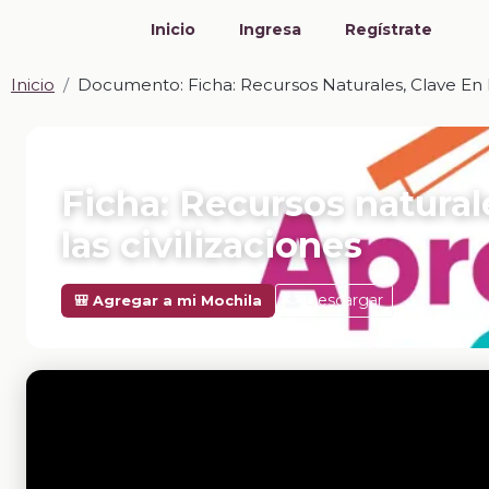
Inicio
Ingresa
Regístrate
Inicio
Documento: Ficha: Recursos Naturales, Clave En E
📎 DOCUMENTO · DOCX
Ficha: Recursos natural
las civilizaciones
Descargar
🎒 Agregar a mi Mochila