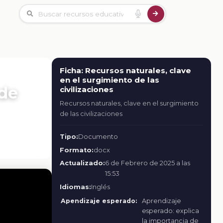
Ficha: Recursos naturales, clave
en el surgimiento de las
 de
civilizaciones
Recursos naturales, clave en el surgimiento
de las civilizaciones
Tipo:
Documento
Formato:
docx
Actualizado:
6 de Febrero de 2025 a las
15:53
Idiomas:
Inglés
Apendizaje esperado:
Aprendizaje
esperado: explica
la importancia de