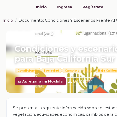
Inicio
Ingresa
Regístrate
Inicio
Documento: Condiciones Y Escenarios Frente Al C
📎 DOCUMENTO · DOCX
Condiciones y escenario
para Baja California Sur
Condiciones
Sociedad
Cambio climático
Baja Califor
Descargar
🎒 Agregar a mi Mochila
Se presenta la siguiente información sobre el estado d
vegetación, actividades económicas, cambios de la 