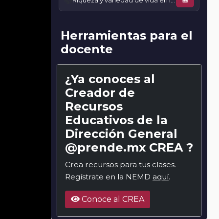
📚
Riqueza y variedad de vida en los países
🎒
Herramientas para el
docente
¿Ya conoces al
Creador de
Recursos
Educativos de la
Dirección General
@prende.mx CREA ?
Crea recursos para tus clases.
Regístrate en la NEMD
aquí
.
Conoce al CREA