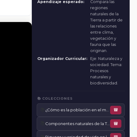
Apendizaje esperado:
Compara las
regiones
naturales de la
Tierra a partir de
las relaciones
entre clima,
vegetación y
fauna que las
originan.
Organizador Curricular:
Eje: Naturaleza y
sociedad. Tema:
Procesos
naturales y
biodiversidad.
📚 COLECCIONES
📚
¿Cómo es la población en el mundo?
🎒
📚
Componentes naturales de la Tierra
🎒