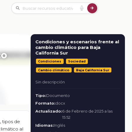
Condiciones y escenarios frente al
cambio climático para Baja
co
California Sur
Condiciones
Sociedad
Cambio climático
Baja California Sur
Sin descripción
Tipo:
Documento
Formato:
docx
Actualizado:
6 de Febrero de 2025 a las
15:52
, tipos de
Idiomas:
Inglés
limático al