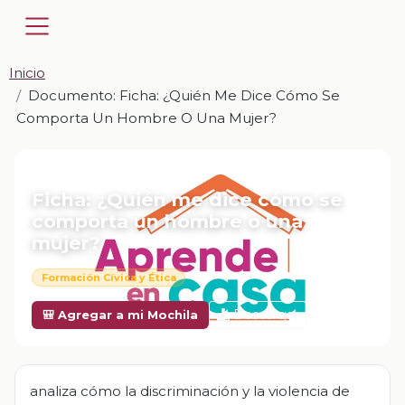
Inicio
Documento: Ficha: ¿Quién Me Dice Cómo Se
Comporta Un Hombre O Una Mujer?
📎 DOCUMENTO · DOCX
Ficha: ¿Quién me dice cómo se
comporta un hombre o una
mujer?
Formación Cívica y Ética
Descargar
🎒 Agregar a mi Mochila
analiza cómo la discriminación y la violencia de