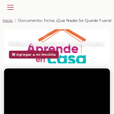
Inicio
Documento: Ficha: ¡Que Nadie Se Quede Fuera!
📎 DOCUMENTO · DOCX
Ficha: ¡Que nadie se quede fuera!
Descargar
🎒 Agregar a mi Mochila