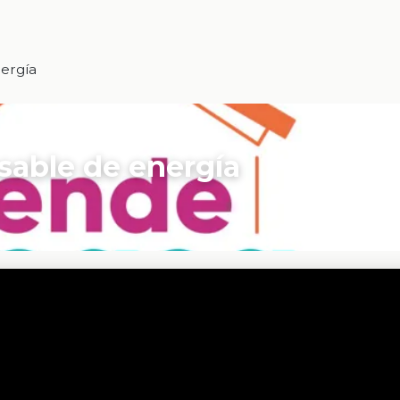
ergía
sable de energía