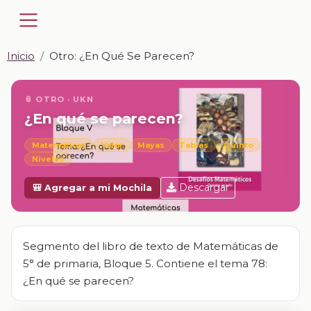
Inicio
Otro: ¿En Qué Se Parecen?
📎 OTRO · UKN
¿En qué se parecen?
Matemáticas
Valor
Mayas
Tablas
Quinto
Niveles
Descargar
🎒 Agregar a mi Mochila
Segmento del libro de texto de Matemáticas de
5° de primaria, Bloque 5. Contiene el tema 78:
¿En qué se parecen?