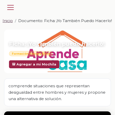
Inicio
Documento: Ficha: ¡Yo También Puedo Hacerlo!
📎 DOCUMENTO · DOCX
Ficha: ¡Yo también puedo hacerlo!
Formación Cívica y Ética
Descargar
🎒 Agregar a mi Mochila
comprende situaciones que representan
desigualdad entre hombres y mujeres y propone
una alternativa de solución.