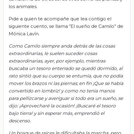
los animales.
Pide a quien te acompañe que lea contigo el
siguiente cuento, se llama “El sueño de Camilo” de
Mónica Lavín.
Como Camilo siempre anda detrás de las cosas
extraordinarias, le suelen
suceder cosas
extraordinarias, a
yer, por ejemplo, mientras
buscaba un teso
ro enterrado se quedó dormido, a
l
rato sintió que su cuerpo se entumía, que no podía
mover los brazos
ni las piernas; en fin ¡Q
ue se había
convertido en lombriz!
y
como no tenía manos
para pellizcarse y averiguar si todo era un sueño, se
dijo:
¡Aprovecharé la ocasión! ¡Buscaré el tesoro
bajo tierra!
y
sin espe
rar más, emprendió el
descenso.
Un bosque de raíces le dificultaba la marcha, pero