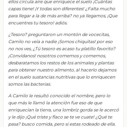
ellos circ
ula aire que enriquece el suelo
¡Cuántas
capas tiene! ¡Y todas son diferentes! ¿Falta mucho
para llegar a la de más arriba?
no ya llegamos, ¡Que
encuentres tu tesoro! a
diós.
¿Tesoro? p
reguntaron un montón de vocecitas,
C
amilo no veía a nadie ¡Somos chiquitas! p
or eso
no nos ves
,
¿Tú tesoro es acaso tu p
latillo favorito?
¡Convídanos! n
osotros comemos y comemos,
desbaratamos los restos de los animales y plantas
para obtener nues
tro alimento, a
l hacerlo dejamos
en el suelo sustancia
s nutritivas que lo enriquecen
somos las bacterias.
A Camilo le resultó conocido el nombre, pero lo
que más le llamó la atención fue eso
de que
enriquecían la tierra, u
na lombriz gorda se le acercó
y
le dijo ¡Q
ué triste y flaco
se te ve cuate! ¿Qué te
pasa? b
usco comida, pero si estas rodeado de ella.