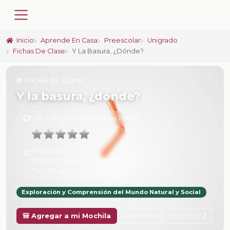
Inicio
Aprende En Casa
Preescolar
Unigrado
Fichas De Clase
Y La Basura, ¿dónde?
📚 FICHA DE CLASE
Y la basura, ¿dónde?
6 de Febrero de 2025 a las 16:49
Promedio:
0
Número de valoraciones:
0
Tu calificación:
Sin calificar
Exploración y Comprensión del Mundo Natural y Social
Anterior
Siguiente
🎒 Agregar a mi Mochila