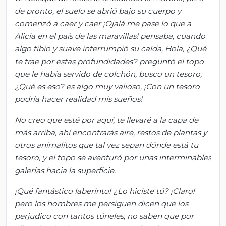
de pronto, el suelo se abrió bajo su
cuerpo y
comenzó a caer y caer
¡Ojalá me pase lo que a
Alicia en el país de las maravillas! pensaba, cuando
algo tib
io y suave interrumpió su caída,
Hola, ¿Q
ué
te trae por estas profundidades? preguntó el topo
qu
e le había servido de colchón, busco un tesoro
,
¿Qué es eso?
es algo muy valioso,
¡Con un tesoro
podría hacer realidad mis sueños!
No creo que esté por aquí, te ll
evaré a la capa de
más arriba, ahí
encontrarás aire, restos d
e plantas y
otros animalitos que tal v
ez sepan dónde está tu
tesoro, y
el topo se aventuró por unas interminables
galerías hacia la superficie.
¡Qué fantástico labe
rinto! ¿Lo hiciste tú? ¡Claro!
p
ero los hombres me persiguen
dicen que los
perjudico con t
antos túneles, n
o saben que por