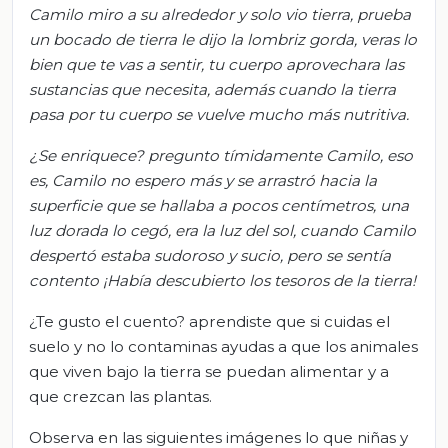
Camilo miro a su alrededor y solo vio tierra, prueba
un bocado de tierra le dijo la lombriz gorda
,
ve
ra
s lo
bien que te vas a sentir, t
u cuerpo aprovechara las
sustancias que necesita, además cuando la tierra
pasa por tu cuerpo se vuelve mucho más nutritiva.
¿Se enriquece? p
regunto tímidamente Camilo, e
so
es, Camilo no espero más y se arrastró hacia la
superficie que s
e hallaba a pocos centímetros, u
na
luz dorad
a lo cegó, era la luz del sol, c
uando Camilo
despertó estaba sudoroso
y sucio, pero se sentía
contento
¡Había descub
ierto los tesoros de la tierra!
¿Te gusto el cuento? aprendiste que si cuidas el
suelo y no lo contaminas ayudas a que los animales
que viven bajo la tierra se puedan alimentar y a
que crezcan las plantas.
Observa en las siguientes imágenes lo que niñas y