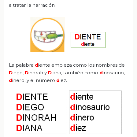
a tratar la narración.
La palabra
d
iente empieza como los nombres de
D
iego,
D
inorah y
D
iana, también como
d
inosaurio,
d
inero, y el número
d
iez.