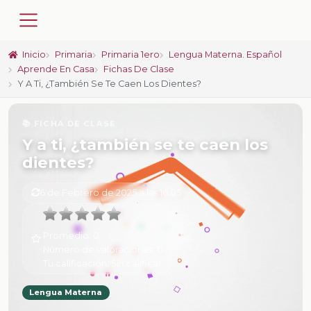
Inicio
Primaria
Primaria 1ero
Lengua Materna. Español
Aprende En Casa
Fichas De Clase
Y A Ti, ¿también Se Te Caen Los Dientes?
📚 FICHA DE CLASE
Y a ti, ¿también se te caen los
dientes?
6 de Febrero de 2025 a las 16:05
Promedio:
0
Número de valoraciones:
0
Tu calificación:
Sin calificar
Lengua Materna