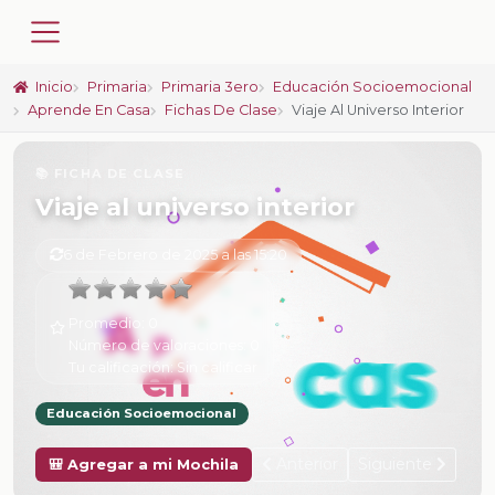
Inicio
Primaria
Primaria 3ero
Educación Socioemocional
Aprende En Casa
Fichas De Clase
Viaje Al Universo Interior
📚 FICHA DE CLASE
Viaje al universo interior
6 de Febrero de 2025 a las 15:20
Promedio:
0
Número de valoraciones:
0
Tu calificación:
Sin calificar
Educación Socioemocional
Anterior
Siguiente
🎒 Agregar a mi Mochila