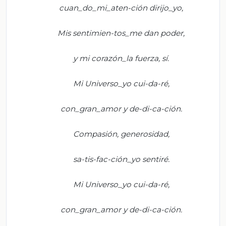
c
uan_do_mi_aten-ción
dirijo_yo
,
Mis
sentimien-tos_me
dan poder,
y
mi
corazón_la
fuerza, sí.
Mi
Universo_yo
cui-da-
ré
,
con_gran_amor
y de-di-
ca
-
ción
.
Compasión, generosidad,
s
a-tis-fac-ción_yo
sentiré.
Mi
Universo_yo
cui-da-
ré
,
c
on_gran_amor
y de-di-
ca
-
ción
.