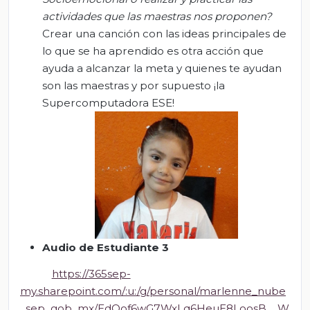
actividades que las maestras nos proponen?
Crear una canción con las ideas principales de
lo que se ha aprendido es otra acción que
ayuda a alcanzar la meta y quienes te ayudan
son las maestras y por supuesto ¡la
Supercomputadora ESE!
A
udio de Estudiante 3
https://365sep-
my.sharepoint.com/:u:/g/personal/marlenne_nube
_sep_gob_mx/EdOof6wG7WxLq6HeuE8LoosB__W