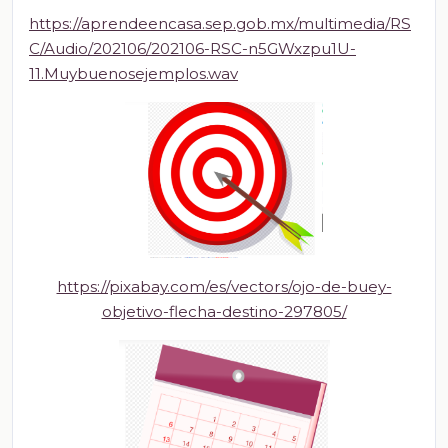
https://aprendeencasa.sep.gob.mx/multimedia/RS
C/Audio/202106/202106-RSC-n5GWxzpu1U-
11.Muybuenosejemplos.wav
https://pixabay.com/es/vectors/ojo-de-buey-
objetivo-flecha-destino-297805/