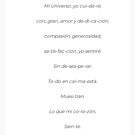
Mi
Universo_yo
cui-da-
ré
,
c
on_gran_amor
y de-di-
ca
-
ción
,
c
ompasión, generosidad,
s
a-tis-fac-ción_yo
sentiré.
Sin de-
ses
-pe-
rar
.
To-do en cal-
ma
-está.
Mues-
tran
.
Lo que mi
co-ra-zón
,
Sien-te.