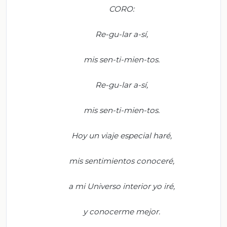
CORO:
Re-
gu
-lar a-sí,
m
is
sen
-ti-
mien
-tos.
Re-
gu
-lar a-sí,
m
is
sen
-ti-
mien
-tos.
Hoy un viaje especial haré,
m
is sentimientos conoceré,
a
mi Universo interior yo iré,
y
conocerme mejor.