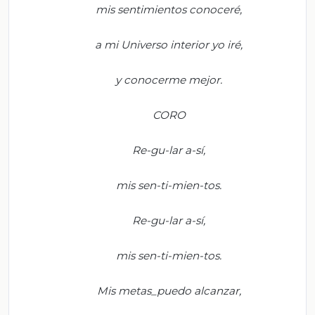
m
is sentimientos conoceré,
a
mi Universo interior yo iré,
y
conocerme mejor.
CORO
Re-
gu
-lar a-sí,
m
is
sen
-ti-
mien
-tos.
Re-
gu
-lar a-sí,
m
is
sen
-ti-
mien
-tos.
Mis
metas_puedo
alcanzar,