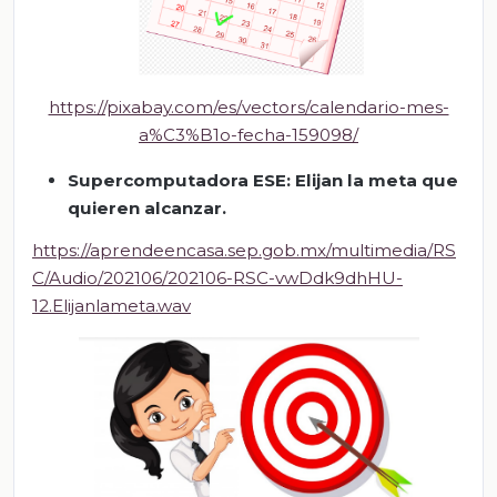
https://pixabay.com/es/vectors/calendario-mes-
a%C3%B1o-fecha-159098/
Supercomputadora
ESE: Elijan la meta que
quieren alcanzar.
https://aprendeencasa.sep.gob.mx/multimedia/RS
C/Audio/202106/202106-RSC-vwDdk9dhHU-
12.Elijanlameta.wav