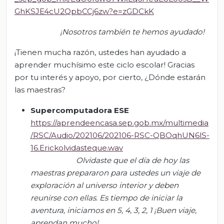
GhKSJE4cU2QpbCCj6zw?e=zGDCkK
¡Nos
otros también te hemos ayudado!
¡Tienen mucha razón, ustedes han ayudado a
aprender muchísimo este ciclo escolar! Gracias
por tu interés y apoyo, por cierto, ¿Dónde estarán
las maestras?
Supercomputadora ESE
https://aprendeencasa.sep.gob.mx/multimedia
/RSC/Audio/202106/202106-RSC-QBOqhUN6lS-
16.Erickolvidasteque.wav
O
lvidaste que el día de hoy las
maestras prepararon para ustedes un viaje de
exploración al universo interior y deben
reunirse con ellas. Es tiempo de iniciar la
aventu
ra, iniciamos en 5, 4, 3, 2, 1
¡Buen viaje,
aprendan mucho!