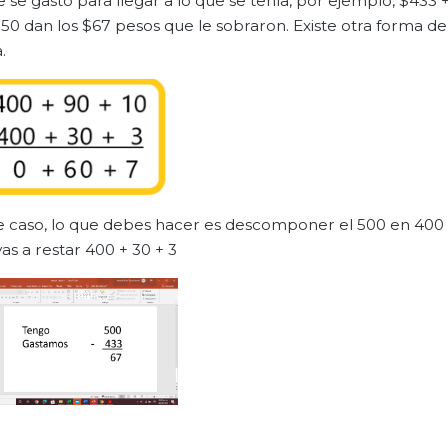
 se gastó para llegar a lo que se tenía, por ejemplo, $433 
0 dan los $67 pesos que le sobraron. Existe otra forma d
.
e caso, lo que debes hacer es descomponer el 500 en 400 
as a restar 400 + 30 + 3