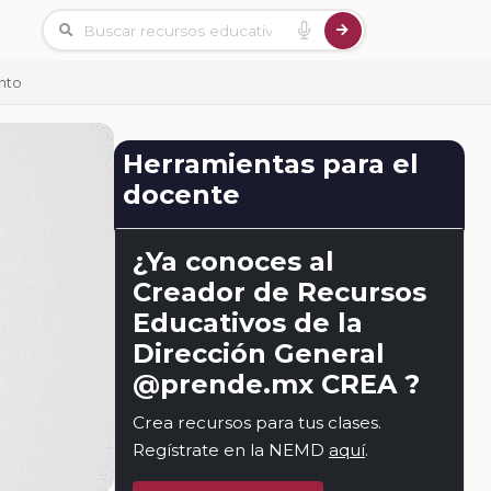
nto
Herramientas para el
docente
¿Ya conoces al
Creador de Recursos
Educativos de la
Dirección General
@prende.mx CREA ?
Crea recursos para tus clases.
Regístrate en la NEMD
aquí
.