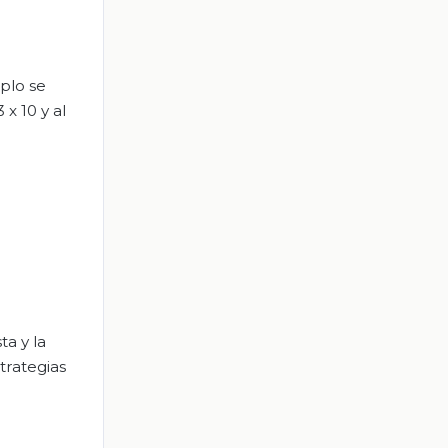
plo se
x 10 y al
ta y la
trategias