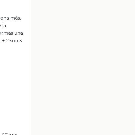
cena más,
 la
 formas una
 + 2 son 3