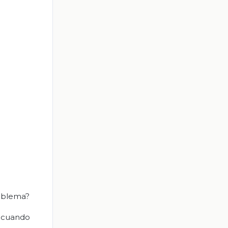
roblema?
r cuando