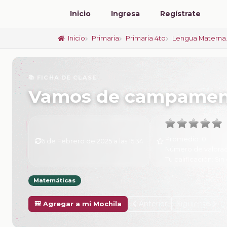
Inicio
Ingresa
Regístrate
Inicio
Primaria
Primaria 4to
Lengua Materna.
📚 FICHA DE CLASE
Vamos de campamen
Promedio:
0
6 de Febrero de 2025 a las 15:34
Número de valorac
Tu calificación:
Sin 
Matemáticas
Anterior
Siguiente
🎒 Agregar a mi Mochila