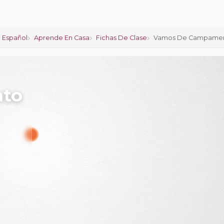
 Español
Aprende En Casa
Fichas De Clase
Vamos De Campame
to
iones:
0
calificar