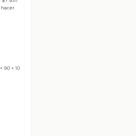
+ $7 son
e hacer
+ 90 + 10