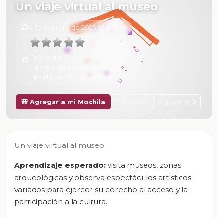
Un viaje virtual al museo
6 de Febrero de 2025 a las 15:59
Promedio:
0
Número de valoraciones:
0
Tu calificación:
Sin calificar
Anterior
Siguiente
🎒 Agregar a mi Mochila
Un viaje virtual al museo
Aprendizaje esperado:
visita museos, zonas
arqueológicas y observa espectáculos artísticos
variados para ejercer su derecho al acceso y la
participación a la cultura.