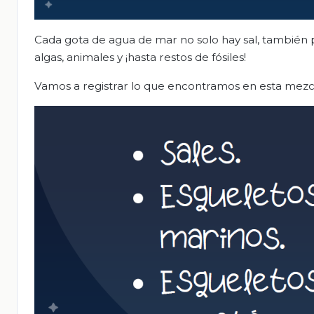
Cada gota de agua de mar no solo hay sal, también
algas, animales y ¡hasta restos de fósiles!
Vamos a registrar lo que encontramos en esta mezc