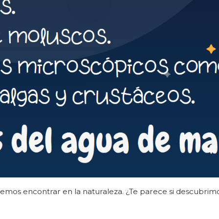
demos encontrar en la naturaleza. ¿Te parece si descubrim