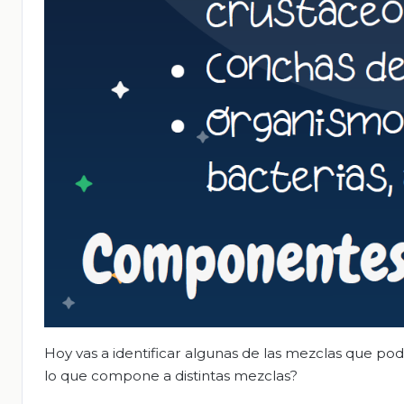
Hoy vas a identificar algunas de las mezclas que po
lo que compone a distintas mezclas?