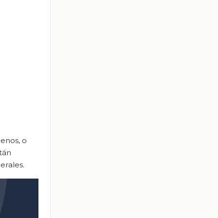
enos, o
stán
erales.