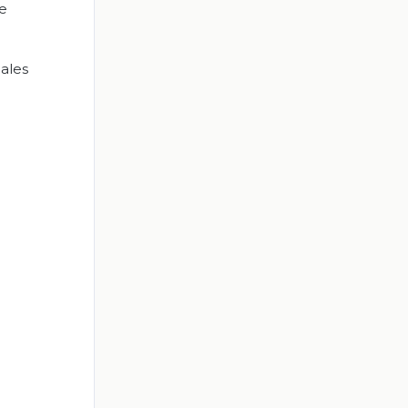
e
ales