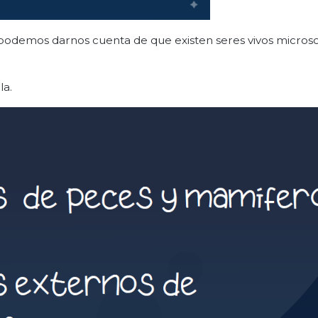
 podemos darnos cuenta de que existen seres vivos microsc
la.