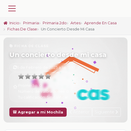
Inicio
Primaria
Primaria 2do
Artes
Aprende En Casa
Fichas De Clase
Un Concierto Desde Mi Casa
📚 FICHA DE CLASE
Un concierto desde mi casa
6 de Febrero de 2025 a las 15:10
Promedio:
0
Número de valoraciones:
0
Tu calificación:
Sin calificar
Anterior
Siguiente
🎒 Agregar a mi Mochila