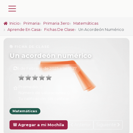
Inicio
Primaria
Primaria 3ero
Matemáticas
Aprende En Casa
Fichas De Clase
Un Acordeón Numérico
📚 FICHA DE CLASE
Un acordeón numérico
6 de Febrero de 2025 a las 15:27
Promedio:
0
Número de valoraciones:
0
Tu calificación:
Sin calificar
Matemáticas
Anterior
Siguiente
🎒 Agregar a mi Mochila