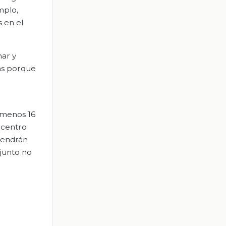
mplo,
 en el
nar y
as porque
l menos 16
 centro
 tendrán
njunto no