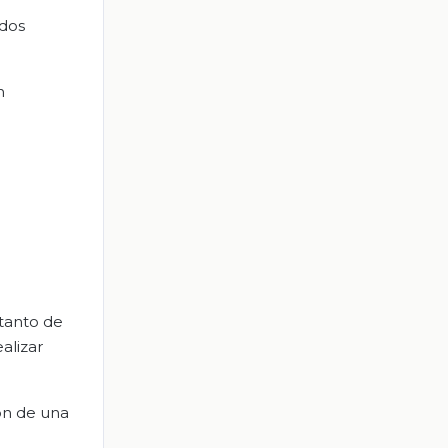
ados
n
tanto de
alizar
ón de una