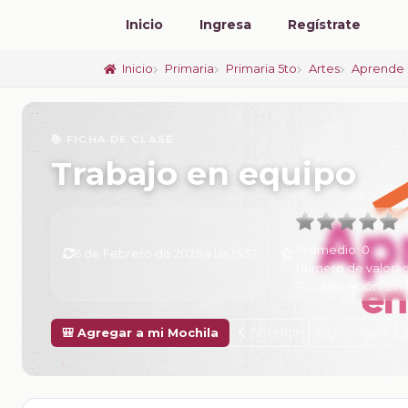
Inicio
Ingresa
Regístrate
Inicio
Primaria
Primaria 5to
Artes
Aprende 
📚 FICHA DE CLASE
Trabajo en equipo
Promedio:
0
6 de Febrero de 2025 a las 15:37
Número de valorac
Tu calificación:
Sin 
Anterior
Siguiente
🎒 Agregar a mi Mochila