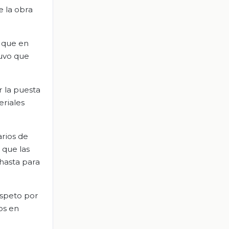
e la obra
e que en
tuvo que
r la puesta
eriales
arios de
 que las
 hasta para
espeto por
os en