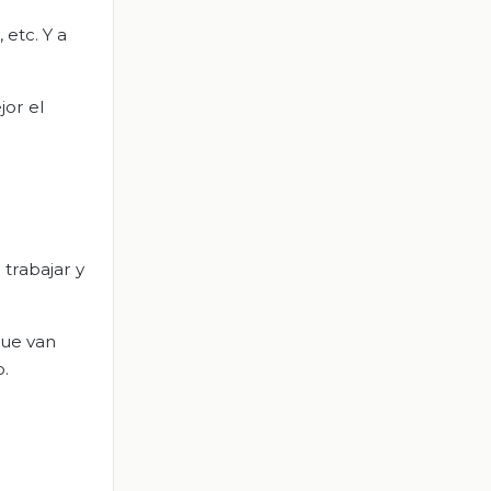
 etc. Y a
jor el
trabajar y
que van
o.