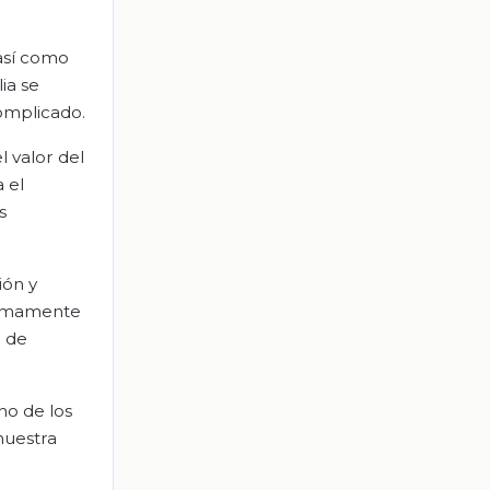
 así como
ia se
complicado.
l valor del
 el
s
ión y
 sumamente
a de
no de los
nuestra