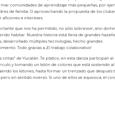
formar comunidades de aprendizaje más pequeñas, por eje
res de familia. O aprovechando la propuesta de los clubes
aficiones e intereses.
ortante que nos ha permitido, no sólo sobrevivir, sino domi
ido habitar. Nuestra historia está llena de grandes hazañ
s, desarrollado múltiples tecnologías, hecho grandes
ento. Todo gracias a ¡El trabajo colaborativo!
s cintas” de Yucatán. Te platico, en esta danza participan a
culo y tomando un listón de colores que está sostenido al
ejiendo los listones, hasta formar un trenzado que después
ero en sentido inverso. Si uno de ellos se equivoca, el co