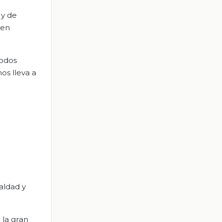
 y de
 en
todos
os lleva a
aldad y
la gran