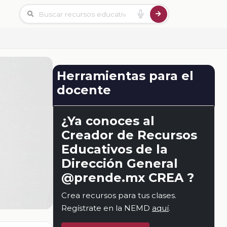
Herramientas para el
docente
¿Ya conoces al
Creador de Recursos
Educativos de la
Dirección General
@prende.mx CREA ?
Crea recursos para tus clases.
Regístrate en la NEMD
aquí
.