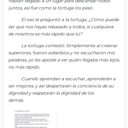
habían llegado a un luga
r para descansar todos
juntos, a
sí fue como la tortuga los pasó.
El o
so le preguntó a la tortuga, ¿C
ómo puede
ser que nos hayas rebasado a todos, si cualquiera
de nosotros es más rápido que tú?
La tortuga contestó: S
implemente al creerse
superiores, fueron soberbios
y no escucharon mis
palabras, y
o les aposté a ver quién llegaba más lejos,
no más rápido.
Cuando aprendan a escuchar, aprenderán a
ser mejores, y así despertarán la conciencia de su
dignidad y respetarán la dignidad de los
demás.