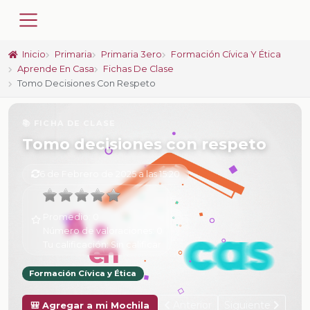
Inicio
Primaria
Primaria 3ero
Formación Cívica Y Ética
Aprende En Casa
Fichas De Clase
Tomo Decisiones Con Respeto
📚 FICHA DE CLASE
Tomo decisiones con respeto
6 de Febrero de 2025 a las 15:20
Promedio:
0
Número de valoraciones:
0
Tu calificación:
Sin calificar
Formación Cívica y Ética
Anterior
Siguiente
🎒 Agregar a mi Mochila