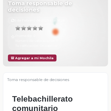
Toma responsable de
decisiones
6 de Febrero de 2025 a las 16:28
Promedio:
0
Número de valoraciones:
0
Tu calificación:
Sin calificar
🎒 Agregar a mi Mochila
Toma responsable de decisiones
Telebachillerato
comunitario