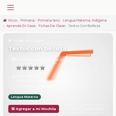
Inicio
Primaria
Primaria 1ero
Lengua Materna. Indígena
Aprende En Casa
Fichas De Clase
Textos Con Belleza
📚 FICHA DE CLASE
Textos con belleza
6 de Febrero de 2025 a las 16:07
Promedio:
0
Número de valoraciones:
0
Tu calificación:
Sin calificar
Lengua Materna
Anterior
Siguiente
🎒 Agregar a mi Mochila