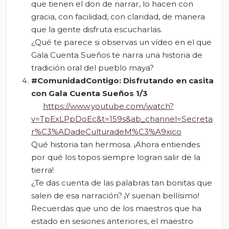
que tienen el don de narrar, lo hacen con
gracia, con facilidad, con claridad, de manera
que la gente disfruta escucharlas.
¿Qué te parece si observas un vídeo en el que
Gala Cuenta Sueños te narra una historia de
tradición oral del pueblo maya?
#ComunidadContigo: Disfrutando en ca
sita
con Gala Cuenta Sueños 1/3
https://www.youtube.com/watch?
v=TpExLPpDoEc&t=159s&ab_channel=Secreta
r%C3%ADadeCulturadeM%C3%A9xico
Qué historia tan hermosa. ¡Ahora entiendes
por qué los topos siempre logran salir de la
tierra!
¿Te das cuenta de las palabras tan bonitas que
salen de esa narración? ¡Y suenan bellísimo!
Recuerdas que uno de los maestros que ha
estado en sesiones anteriores, el maestro