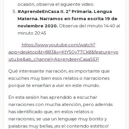
ocasión, observa el siguiente video.
#AprendeEnCasa II. 2º Primaria. Lengua
Materna. Narramos en forma escrita
19 de
noviembre 2020
.
Observa del minuto 14:40 al
minuto 20:45
https://www.youtube.com/watch?
app=desktop&t=883&v=KtY5Gy77Ck8&feature=yo
utu.be&ab_channel=AprendeenCasaSEP
Qué interesante narración, es importante que
escuches muy bien esos relatos o narraciones
porque te enseñan a vivir en este mundo.
En esta sesión has aprendido a escuchar
narraciones con mucha atención, pero además
has identificado que, en estos relatos o
narraciones, se usa un lenguaje muy bonito y
palabras muy bellas, ¡es el contenido estético!