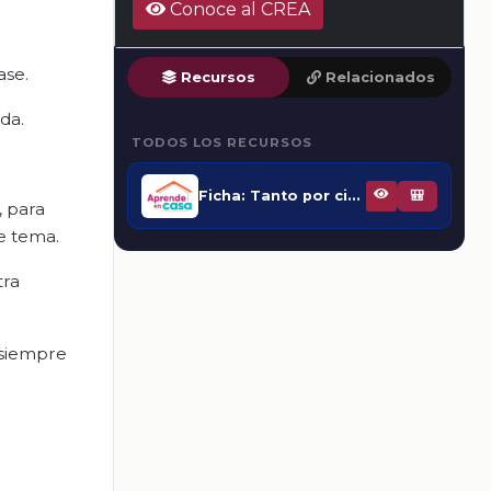
Conoce al CREA
ase.
Recursos
Relacionados
da.
TODOS LOS RECURSOS
Ficha: Tanto por ciento
🎒
, para
te tema.
tra
 siempre