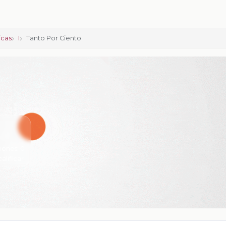
icas
I
Tanto Por Ciento
iones:
0
calificar