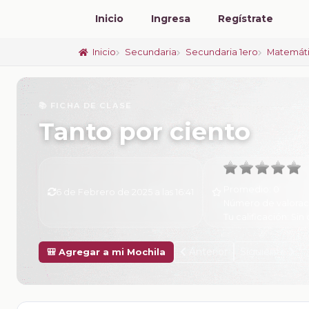
Inicio
Ingresa
Regístrate
Inicio
Secundaria
Secundaria 1ero
Matemát
📚 FICHA DE CLASE
Tanto por ciento
Promedio:
0
6 de Febrero de 2025 a las 16:41
Número de valorac
Tu calificación:
Sin 
Anterior
Siguiente
🎒 Agregar a mi Mochila