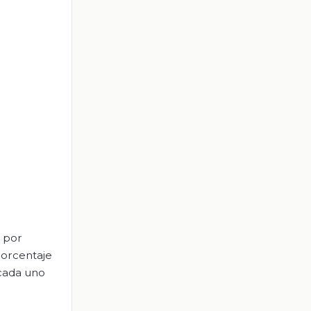
o por
porcentaje
 cada uno