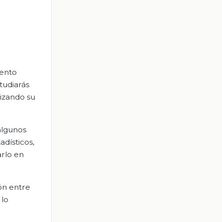
iento
tudiarás
izando su
algunos
dísticos,
arlo en
ón entre
 lo