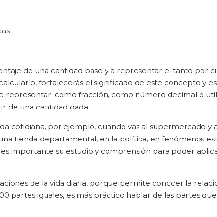
cas
entaje de una cantidad base y a representar el tanto por c
alcularlo, fortalecerás el significado de este concepto y es
de representar: como fracción, como número decimal o util
tir de una cantidad dada.
 vida cotidiana, por ejemplo, cuando vas al supermercado y 
a tienda departamental, en la política, en fenómenos esta
o es importante su estudio y comprensión para poder aplic
aciones de la vida diaria, porque permite conocer la relaci
n 100 partes iguales, es más práctico hablar de las partes que