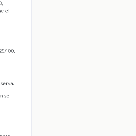
0,
ne el
25/100,
serva.
ón se
úmero