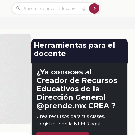
Herramientas para el
docente
¿Ya conoces al
Creador de Recursos
Educativos de la
Dirección General
@prende.mx CREA ?
Crea recursos para tus clases.
Regístrate en la NEMD
aquí
.