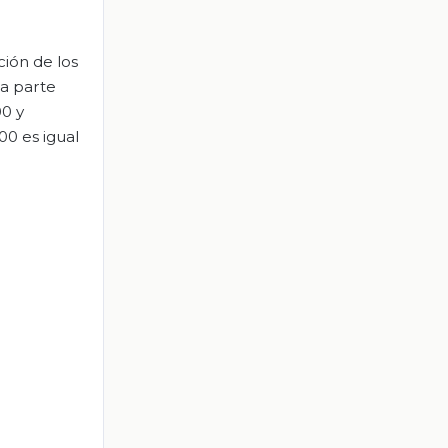
ción de los
a parte
00 y
00 es igual