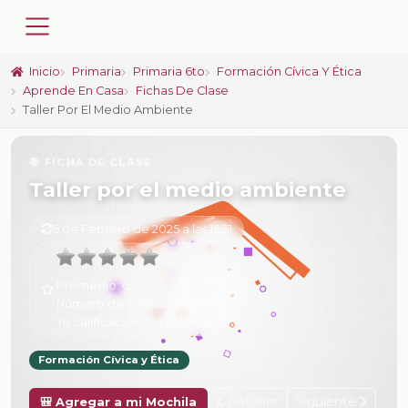
Inicio
Primaria
Primaria 6to
Formación Cívica Y Ética
Aprende En Casa
Fichas De Clase
Taller Por El Medio Ambiente
📚 FICHA DE CLASE
Taller por el medio ambiente
6 de Febrero de 2025 a las 15:51
Promedio:
0
Número de valoraciones:
0
Tu calificación:
Sin calificar
Formación Cívica y Ética
Anterior
Siguiente
🎒 Agregar a mi Mochila