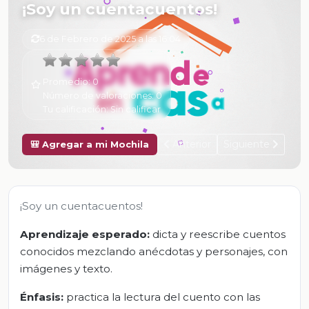
¡Soy un cuentacuentos!
6 de Febrero de 2025 a las 16:04
Promedio:
0
Número de valoraciones:
0
Tu calificación:
Sin calificar
Anterior
Siguiente
🎒 Agregar a mi Mochila
¡Soy un cuentacuentos!
Aprendizaje esperado:
dicta y reescribe cuentos
conocidos mezclando anécdotas y personajes, con
imágenes y texto.
Énfasis:
practica la lectura del cuento con las