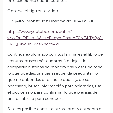
otro excelente cuentacuentos.
Observa el siguiente video.
¡Alto! ¡Monstruos! Observa de 00:40 a 6:10
https://www.youtube.com/watch?
v=zxDplDFHa_A&list=PLoymPhanAE0NBbTp0yG-
CkLQJXwDnJYZz&index=28
Continúa explorando con tus familiares el libro de
lecturas; busca más cuentos. No dejes de
compartir historias de manera oral y escribe todo
lo que puedas, también recuerda preguntar lo
que no entiendas o te cause dudas y, de ser
necesario, busca información para aclararlas, usa
el diccionario para confirmar lo que piensas de
una palabra o para conocerla.
Si te es posible consulta otros libros y comenta el