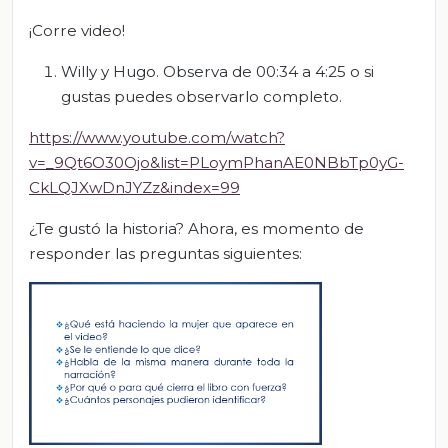
¡Corre video!
Willy y Hugo. Observa de 00:34 a 4:25 o si
gustas puedes observarlo completo.
https://www.youtube.com/watch?
v=_9Qt6O30Ojo&list=PLoymPhanAE0NBbTp0yG-
CkLQJXwDnJYZz&index=99
¿Te gustó la historia? Ahora, es momento de
responder las preguntas siguientes: