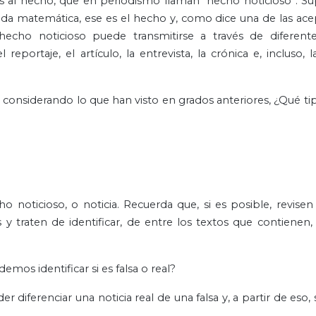
imos al hecho, que en periodismo llaman “hecho noticioso”.
da matemática, ese es el hecho y, como dice una de las ace
 hecho noticioso puede transmitirse a través de diferent
 reportaje, el artículo, la entrevista, la crónica e, incluso, l
onsiderando lo que han visto en grados anteriores, ¿Qué ti
o noticioso, o noticia. Recuerda que, si es posible, revisen
 y traten de identificar, de entre los textos que contienen,
os identificar si es falsa o real?
iferenciar una noticia real de una falsa y, a partir de eso, 