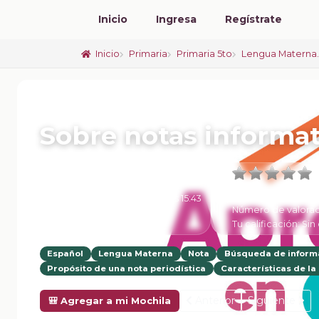
Inicio
Ingresa
Regístrate
Inicio
Primaria
Primaria 5to
Lengua Materna.
📚 FICHA DE CLASE
Sobre notas informat
Promedio:
0
6 de Febrero de 2025 a las 15:43
Número de valorac
Tu calificación:
Sin 
Español
Lengua Materna
Nota
Búsqueda de inform
Propósito de una nota periodística
Características de la
Anterior
Siguiente
🎒 Agregar a mi Mochila