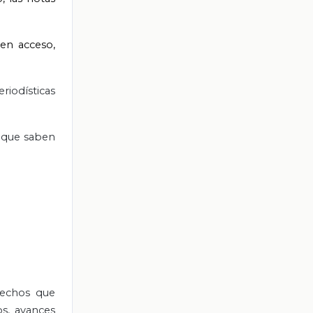
nen acceso,
riodísticas
o que saben
hechos que
os, avances