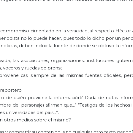
n compromiso cimentado en la veracidad, al respecto Héctor 
 periodista no lo puede hacer, pues todo lo dicho por un peri
 noticias, deben incluir la fuente de donde se obtuvo la info
ivada, las asociaciones, organizaciones, instituciones guber
s, voceros y ruedas de prensa.
proviene casi siempre de las mismas fuentes oficiales, pe
 reportero.
 o de quién proviene la información? Duda de notas inform
ombre del personaje) afirman que…” “Testigos de los hechos
es universidades del país…”.
cen otros medios sobre el mismo?
vas y compartir su contenido, sino cualquier otro texto periodí