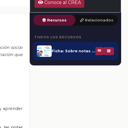
Conoce al CREA
Recursos
Relacionados
TODOS LOS RECURSOS
ción social
Ficha: Sobre notas informativas
🎒
rmación que
y aprender
, las notas