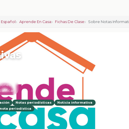
 Español
Aprende En Casa
Fichas De Clase
Sobre Notas Informat
ivas
iones:
0
calificar
ación
Notas periodísticas
Noticia informativa
 nota periodística