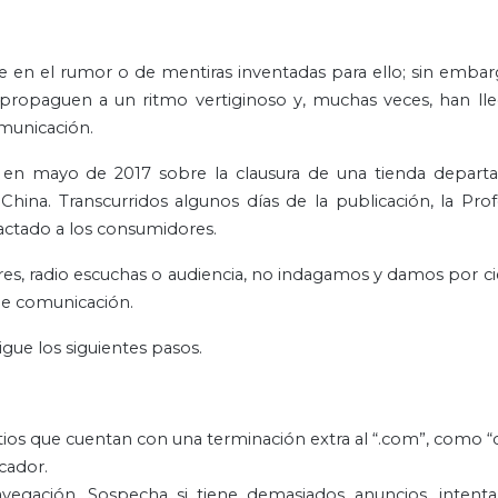
en el rumor o de mentiras inventadas para ello; sin embar
e propaguen a un ritmo vertiginoso y, muchas veces, han ll
municación.
 en mayo de 2017 sobre la clausura de una tienda depart
na. Transcurridos algunos días de la publicación, la Prof
actado a los consumidores.
ores, radio escuchas o audiencia, no indagamos y damos por ci
de comunicación.
sigue los siguientes pasos.
ios que cuentan con una terminación extra al “.com”, como “
scador.
avegación. Sospecha si tiene demasiados anuncios, intenta