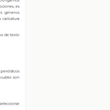
 Supongamos
pciones, es
es géneros
a caricatura
po de texto
 periódicos
 cuáles son
seleccionar