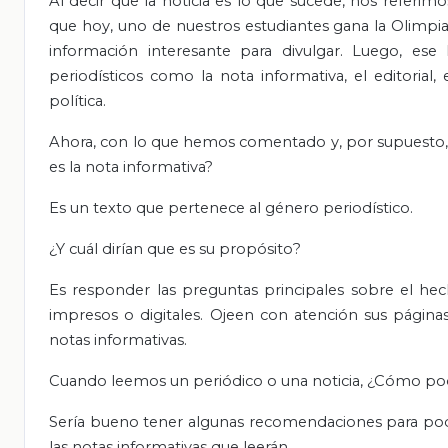
Al decir que la noticia es lo que sucede, nos refer
que hoy, uno de nuestros estudiantes gana la Olimpia
información interesante para divulgar. Luego, ese
periodísticos como la nota informativa, el editorial, el
política.
Ahora, con lo que hemos comentado y, por supuesto, c
es la nota informativa?
Es un texto que pertenece al género periodístico.
¿Y cuál dirían que es su propósito?
Es responder las preguntas principales sobre el hech
impresos o digitales. Ojeen con atención sus páginas
notas informativas.
Cuando leemos un periódico o una noticia, ¿Cómo podem
Sería bueno tener algunas recomendaciones para poder d
las notas informativas que leerán.