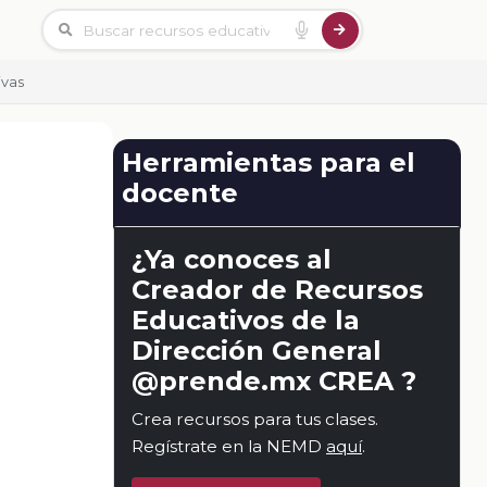
ivas
Herramientas para el
docente
¿Ya conoces al
Creador de Recursos
Educativos de la
Dirección General
@prende.mx CREA ?
Crea recursos para tus clases.
Regístrate en la NEMD
aquí
.