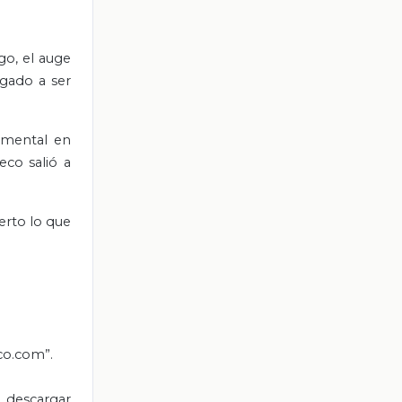
go, el auge
egado a ser
amental en
eco salió a
erto lo que
co.com”.
 descargar