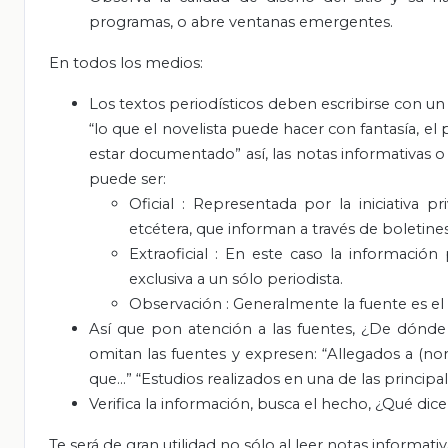
programas, o abre ventanas emergentes.
En todos los medios:
Los textos periodísticos deben escribirse con u
“lo que el novelista puede hacer con fantasía, el
estar documentado” así, las notas informativas o
puede ser:
Oficial
: Representada por la iniciativa pr
etcétera, que informan a través de boletine
Extraoficial
: En este caso la información 
exclusiva a un sólo periodista.
Observación
: Generalmente la fuente es el
Así que pon atención a las fuentes, ¿De dónde
omitan las fuentes y expresen: “Allegados a (n
que…” “Estudios realizados en una de las principal
Verifica la información, busca el hecho, ¿Qué di
Te será de gran utilidad no sólo al leer notas informati