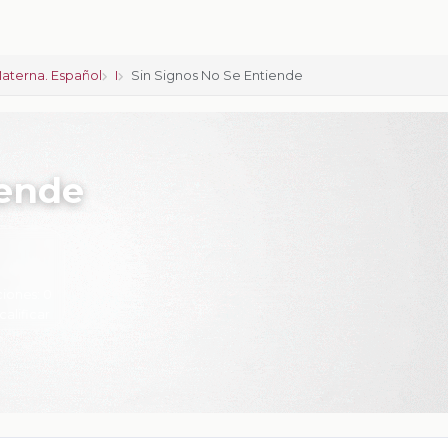
aterna. Español
I
Sin Signos No Se Entiende
iende
ciones:
0
calificar