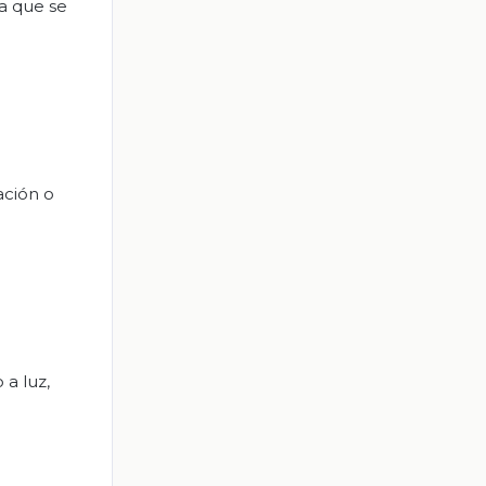
ta que se
ación o
 a luz,