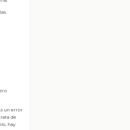
ema.
as.
Pero
Es un error
trata de
lo, hay