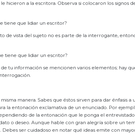
hicieron a la escritora. Observa si colocaron los signos d
e tiene que lidiar un escritor?
nto de vista del sujeto no es parte de la interrogante, enton
e tiene que lidiar un escritor?
o de tu información se mencionen varios elementos; hay qu
interrogación.
 misma manera. Sabes que éstos sirven para dar énfasis a 
itura la entonación exclamativa de un enunciado. Por ejempl
 dependiendo de la entonación que le ponga el entrevistado
ndato o deseo. Aunque hable con gran alegría sobre un tem
n. Debes ser cuidadoso en notar qué ideas emite con mayo