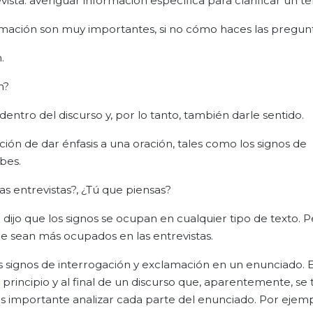
evista: averiguar información específica para clarificar un t
clamación son muy importantes, si no cómo haces las pregunt
.
n?
entro del discurso y, por lo tanto, también darle sentido.
ión de dar énfasis a una oración, tales como los signos de
bes.
las entrevistas?, ¿Tú que piensas?
dijo que los signos se ocupan en cualquier tipo de texto. 
ue sean más ocupados en las entrevistas.
s signos de interrogación y exclamación en un enunciado. 
rincipio y al final de un discurso que, aparentemente, se 
s importante analizar cada parte del enunciado. Por ejemp