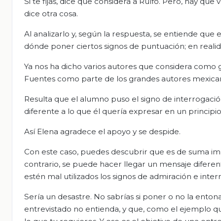
Si te fijas, dice que considera a Rulfo. Pero, hay q
dice otra cosa.
Al analizarlo y, según la respuesta, se entiende que
dónde poner ciertos signos de puntuación; en realid
Ya nos ha dicho varios autores que considera como g
Fuentes como parte de los grandes autores mexica
Resulta que el alumno puso el signo de interrogaci
diferente a lo que él quería expresar en un principio
Así Elena agradece el apoyo y se despide.
Con este caso, puedes descubrir que es de suma imp
contrario, se puede hacer llegar un mensaje diferen
estén mal utilizados los signos de admiración e inte
Sería un desastre. No sabrías si poner o no la ento
entrevistado no entienda, y que, como el ejemplo qu