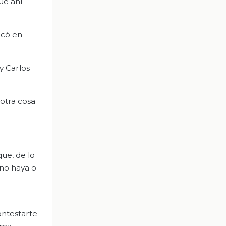
ue ahí
ocó en
y Carlos
otra cosa
ue, de lo
 no haya o
ontestarte