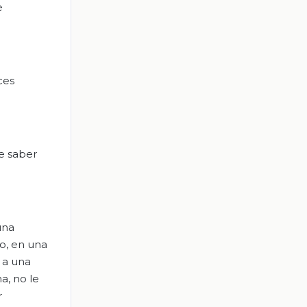
e
ces
e saber
una
o, en una
 a una
a, no le
r