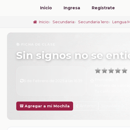
Inicio
Ingresa
Regístrate
Inicio
Secundaria
Secundaria 1ero
Lengua M
📚 FICHA DE CLASE
Sin signos no se ent
Promedio:
0
6 de Febrero de 2025 a las 16:39
Número de valora
Tu calificación:
Sin 
Anterior
Siguiente
🎒 Agregar a mi Mochila