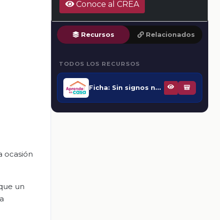
Conoce al CREA
Recursos
Relacionados
TODOS LOS RECURSOS
Ficha: Sin signos no se entiende
🎒
a ocasión
 que un
a