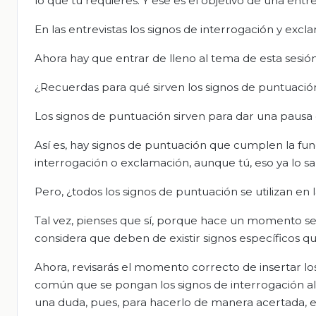
lo que tu requieres. Y ese es el objetivo de una entr
En las entrevistas los signos de interrogación y ex
Ahora hay que entrar de lleno al tema de esta sesión
¿Recuerdas para qué sirven los signos de puntuació
Los signos de puntuación sirven para dar una pausa d
Así es, hay signos de puntuación que cumplen la func
interrogación o exclamación, aunque tú, eso ya lo sa
Pero, ¿todos los signos de puntuación se utilizan en 
Tal vez, pienses que sí, porque hace un momento se 
considera que deben de existir signos específicos q
Ahora, revisarás el momento correcto de insertar lo
común que se pongan los signos de interrogación al p
una duda, pues, para hacerlo de manera acertada, e