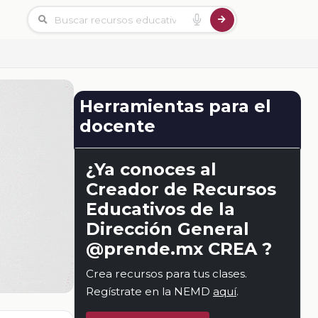
Herramientas para el
docente
¿Ya conoces al
Creador de Recursos
Educativos de la
Dirección General
@prende.mx CREA ?
Crea recursos para tus clases.
Regístrate en la NEMD
aquí
.