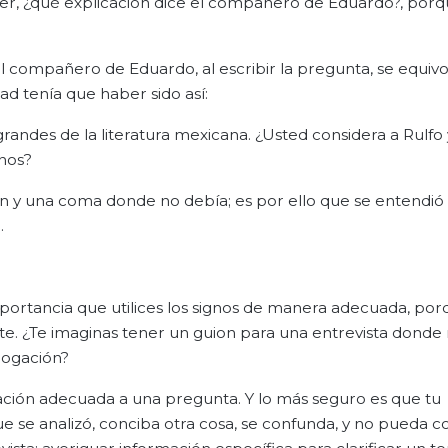
ue ver, ¿qué explicación dice el compañero de Eduardo?, porq
 el compañero de Eduardo, al escribir la pregunta, se equiv
ad tenía que haber sido así:
randes de la literatura mexicana. ¿Usted considera a Rulfo 
nos?
ón y una coma donde no debía; es por ello que se entendió 
.
ortancia que utilices los signos de manera adecuada, porq
te. ¿Te imaginas tener un guion para una entrevista donde
rrogación?
nación adecuada a una pregunta. Y lo más seguro es que tu
e se analizó, conciba otra cosa, se confunda, y no pueda c