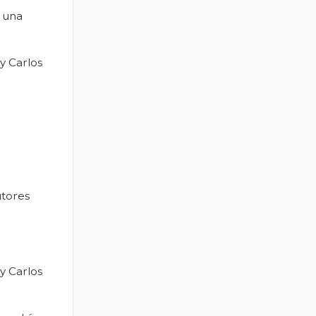
a una
y Carlos
utores
y Carlos