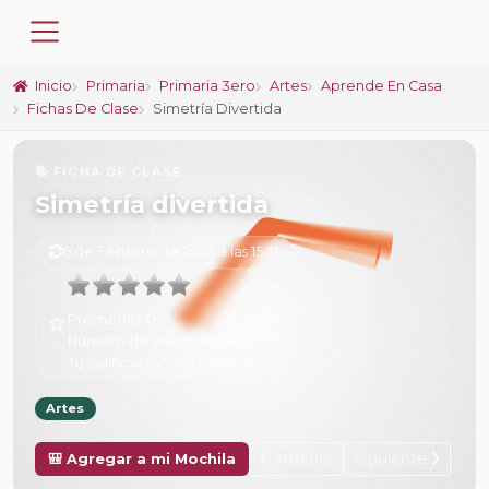
Inicio
Primaria
Primaria 3ero
Artes
Aprende En Casa
Fichas De Clase
Simetría Divertida
📚 FICHA DE CLASE
Simetría divertida
6 de Febrero de 2025 a las 15:17
Promedio:
0
Número de valoraciones:
0
Tu calificación:
Sin calificar
Artes
Anterior
Siguiente
🎒 Agregar a mi Mochila