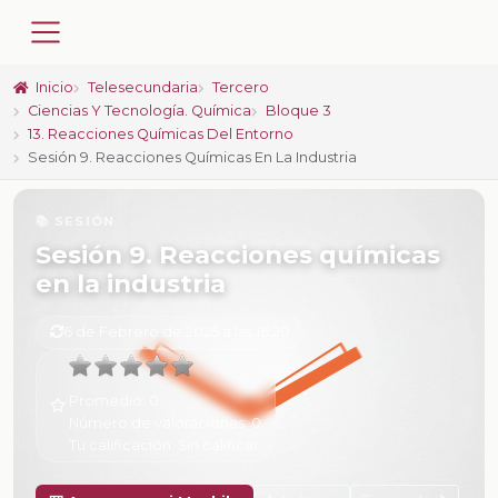
Inicio
Telesecundaria
Tercero
Ciencias Y Tecnología. Química
Bloque 3
13. Reacciones Químicas Del Entorno
Sesión 9. Reacciones Químicas En La Industria
📚 SESIÓN
Sesión 9. Reacciones químicas
en la industria
6 de Febrero de 2025 a las 16:20
Promedio:
0
Número de valoraciones:
0
Tu calificación:
Sin calificar