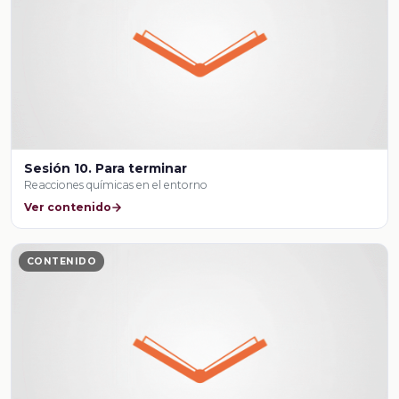
Sesión 10. Para terminar
Reacciones químicas en el entorno
Ver contenido
CONTENIDO