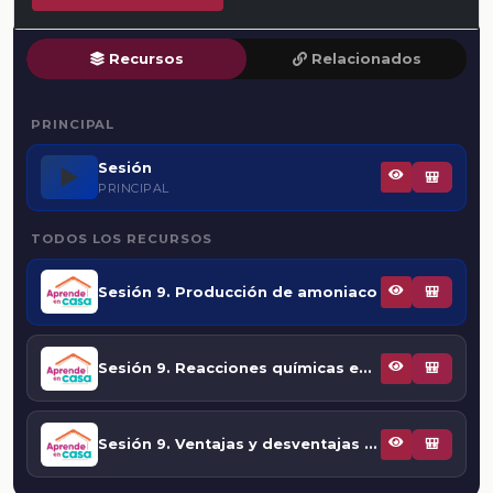
Recursos
Relacionados
PRINCIPAL
Sesión
▶️
🎒
PRINCIPAL
TODOS LOS RECURSOS
Sesión 9. Producción de amoniaco
🎒
Sesión 9. Reacciones químicas en la industria
🎒
Sesión 9. Ventajas y desventajas de usar plásticos
🎒