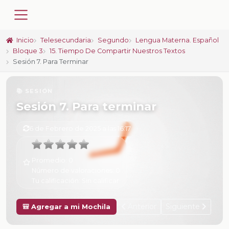
Inicio
Telesecundaria
Segundo
Lengua Materna. Español
Bloque 3
15. Tiempo De Compartir Nuestros Textos
Sesión 7. Para Terminar
📚 SESIÓN
Sesión 7. Para terminar
6 de Febrero de 2025 a las 16:17
Promedio:
0
Número de valoraciones:
0
Tu calificación:
Sin calificar
Anterior
Siguiente
🎒 Agregar a mi Mochila