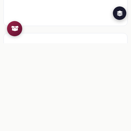
Recursos de la colección
1
📎
Sesión 4. Para terminar
🎒
Comentarios
Inicia sesion
para dejar un comentario.