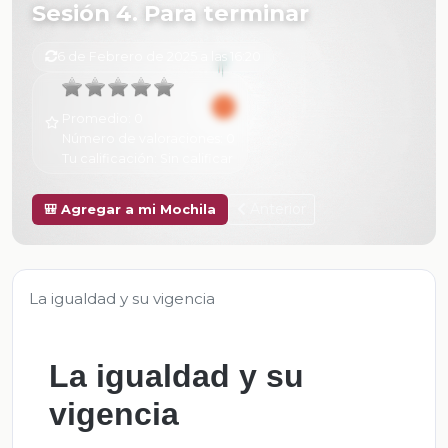
Sesión 4. Para terminar
6 de Febrero de 2025 a las 16:20
Promedio:
0
Número de valoraciones:
0
Tu calificación:
Sin calificar
Anterior
🎒 Agregar a mi Mochila
La igualdad y su vigencia
La igualdad y su
vigencia