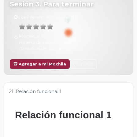
Sesión 3. Para terminar
6 de Febrero de 2025 a las 16:18
Promedio:
0
Número de valoraciones:
0
Tu calificación:
Sin calificar
Anterior
🎒 Agregar a mi Mochila
21. Relación funcional 1
Relación funcional 1