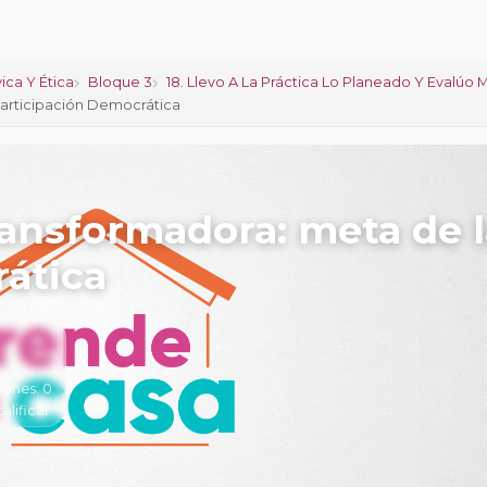
ica Y Ética
Bloque 3
18. Llevo A La Práctica Lo Planeado Y Evalúo 
Participación Democrática
transformadora: meta de 
ática
iones:
0
calificar