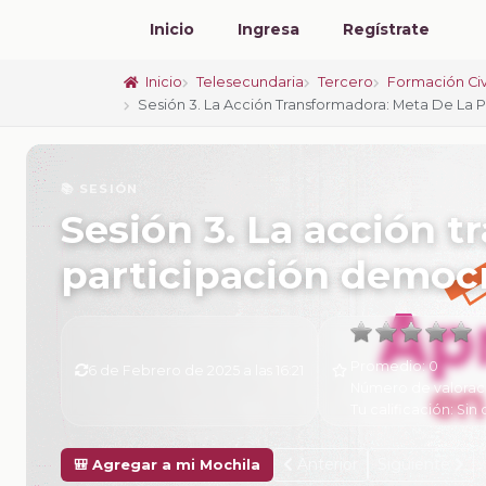
Inicio
Ingresa
Regístrate
Inicio
Telesecundaria
Tercero
Formación Civ
Sesión 3. La Acción Transformadora: Meta De La 
📚 SESIÓN
Sesión 3. La acción 
participación democr
Promedio:
0
6 de Febrero de 2025 a las 16:21
Número de valorac
Tu calificación:
Sin 
Anterior
Siguiente
🎒 Agregar a mi Mochila