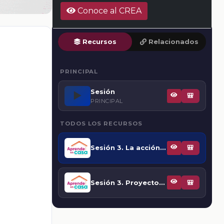
Conoce al CREA
Recursos
Relacionados
PRINCIPAL
Sesión
▶️
🎒
PRINCIPAL
TODOS LOS RECURSOS
Sesión 3. La acción transformadora: meta de la participación democrática
🎒
Sesión 3. Proyectos participativos de adolescentes
🎒