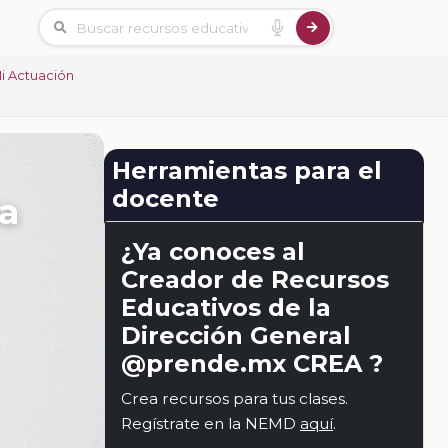
Mi Actuación
Herramientas para el
docente
la
¿Ya conoces al
Creador de Recursos
Educativos de la
Dirección General
@prende.mx CREA ?
Crea recursos para tus clases.
Regístrate en la NEMD
aquí
.