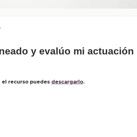
n
laneado y evalúo mi actuación
za el recurso puedes
descargarlo
.