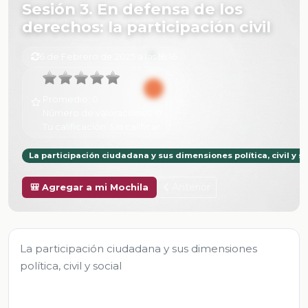
Sesión 3. En defensa de los
derechos: la participación civil
6 de Febrero de 2025 a las 16:16
Promedio:
0
Número de valoraciones:
0
Tu calificación:
Sin calificar
La participación ciudadana y sus dimensiones política, civil y so
Anterior
🎒 Agregar a mi Mochila
La participación ciudadana y sus dimensiones
política, civil y social