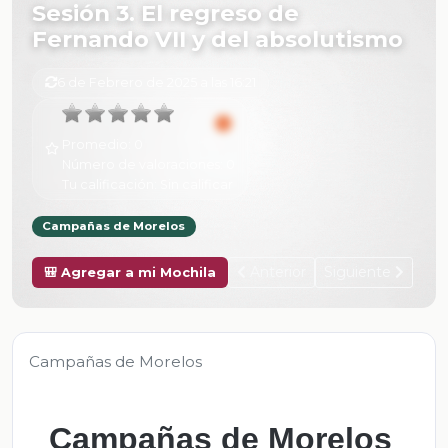
Sesión 3. El regreso de
Fernando VII y del absolutismo
6 de Febrero de 2025 a las 16:21
Promedio:
0
Número de valoraciones:
0
Tu calificación:
Sin calificar
Campañas de Morelos
Anterior
Siguiente
🎒 Agregar a mi Mochila
Campañas de Morelos
Campañas de Morelos