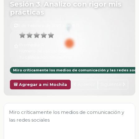
Sesión 3. Analizo con rigor mis
prácticas
6 de Febrero de 2025 a las 16:15
Promedio:
0
Número de valoraciones:
0
Tu calificación:
Sin calificar
Miro críticamente los medios de comunicación y las redes soci
Anterior
Siguiente
🎒 Agregar a mi Mochila
Miro críticamente los medios de comunicación y
las redes sociales