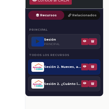
Conoce al CREA
Recursos
Relacionados
PRINCIPAL
Sesión
▶️
🎒
PRINCIPAL
TODOS LOS RECURSOS
Sesión 2. Nueces, almendras y pistaches
🎒
Sesión 2. ¿Cuánto le toca a cada quién?
🎒