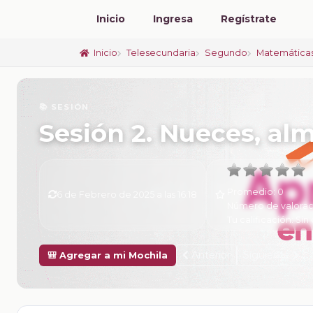
Inicio
Ingresa
Regístrate
Inicio
Telesecundaria
Segundo
Matemática
📚 SESIÓN
Sesión 2. Nueces, al
Promedio:
0
6 de Febrero de 2025 a las 16:18
Número de valorac
Tu calificación:
Sin 
Anterior
Siguiente
🎒 Agregar a mi Mochila