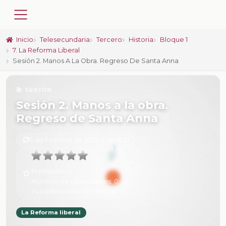
Inicio
Telesecundaria
Tercero
Historia
Bloque 1
7. La Reforma Liberal
Sesión 2. Manos A La Obra. Regreso De Santa Anna
📚 SESIÓN
Sesión 2. Manos a la obra.
Regreso de Santa Anna
6 de Febrero de 2025 a las 16:21
Promedio:
0
Número de valoraciones:
0
Tu calificación:
Sin calificar
La Reforma liberal