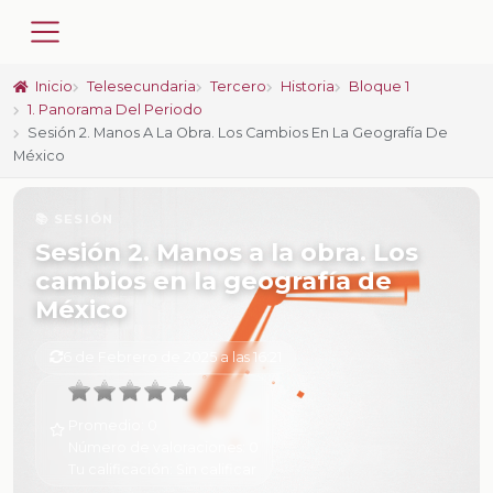
Inicio
Telesecundaria
Tercero
Historia
Bloque 1
1. Panorama Del Periodo
Sesión 2. Manos A La Obra. Los Cambios En La Geografía De
México
📚 SESIÓN
Sesión 2. Manos a la obra. Los
cambios en la geografía de
México
6 de Febrero de 2025 a las 16:21
Promedio:
0
Número de valoraciones:
0
Tu calificación:
Sin calificar