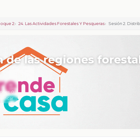
loque 2
24. Las Actividades Forestales Y Pesqueras
Sesión 2. Distr
n de las regiones foresta
iones:
0
alificar