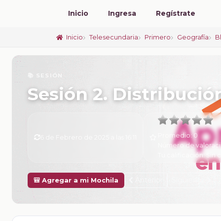
Inicio
Ingresa
Regístrate
Inicio
Telesecundaria
Primero
Geografía
B
📚 SESIÓN
Sesión 2. Distribució
Promedio:
0
6 de Febrero de 2025 a las 16:11
Número de valorac
Tu calificación:
Sin c
Anterior
Siguiente
🎒 Agregar a mi Mochila