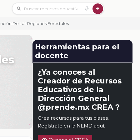
ibución De Las Regiones Forestales
Herramientas para el
docente
les
¿Ya conoces al
Creador de Recursos
Educativos de la
Dirección General
@prende.mx CREA ?
Crea recursos para tus clases.
Regístrate en la NEMD
aquí
.