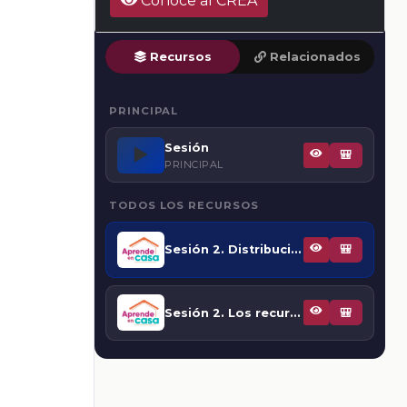
Conoce al CREA
Recursos
Relacionados
PRINCIPAL
Sesión
▶️
🎒
PRINCIPAL
TODOS LOS RECURSOS
Sesión 2. Distribución de las regiones forestales
🎒
Sesión 2. Los recursos pesqueros
🎒