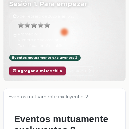
Sesión 1. Para empezar
6 de Febrero de 2025 a las 16:23
Promedio:
0
Número de valoraciones:
0
Tu calificación:
Sin calificar
Eventos mutuamente excluyentes 2
Siguiente
🎒 Agregar a mi Mochila
Eventos mutuamente excluyentes 2
Eventos mutuamente