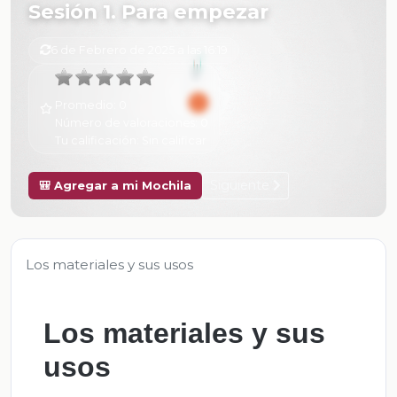
Sesión 1. Para empezar
6 de Febrero de 2025 a las 16:19
Promedio:
0
Número de valoraciones:
0
Tu calificación:
Sin calificar
Siguiente
🎒 Agregar a mi Mochila
Los materiales y sus usos
Los materiales y sus
usos