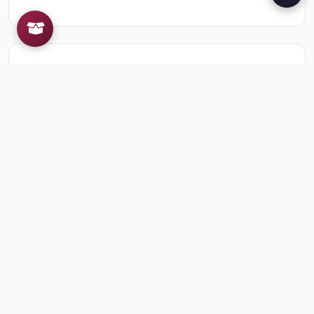
Recursos de la colección
1
📎
Sesión 1. Para empezar
🎒
Comentarios
Inicia sesion
para dejar un comentario.