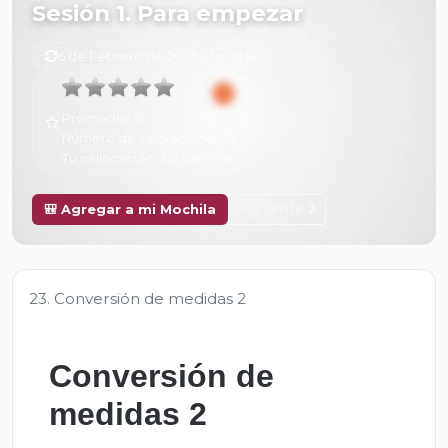
Sesión 1. Para empezar
6 de Febrero de 2025 a las 16:18
Promedio:
0
Número de valoraciones:
0
Tu calificación:
Sin calificar
Siguiente
🎒 Agregar a mi Mochila
23. Conversión de medidas 2
Conversión de
medidas 2