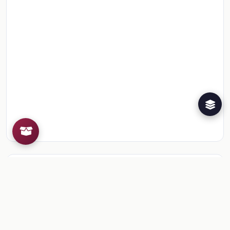
Recursos de la colección
1
📎
Sesión 1. Para empezar
🎒